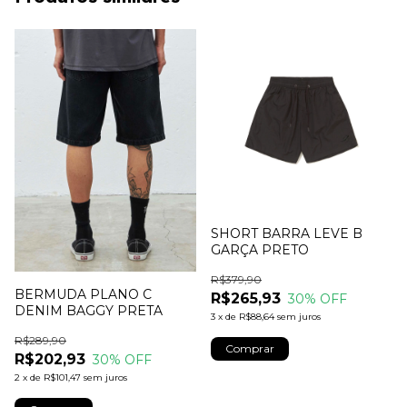
SHORT BARRA LEVE B
GARÇA PRETO
R$379,90
BERMUDA PLANO C
R$265,93
30
% OFF
DENIM BAGGY PRETA
3
x
de
R$88,64
sem juros
R$289,90
Comprar
R$202,93
30
% OFF
2
x
de
R$101,47
sem juros