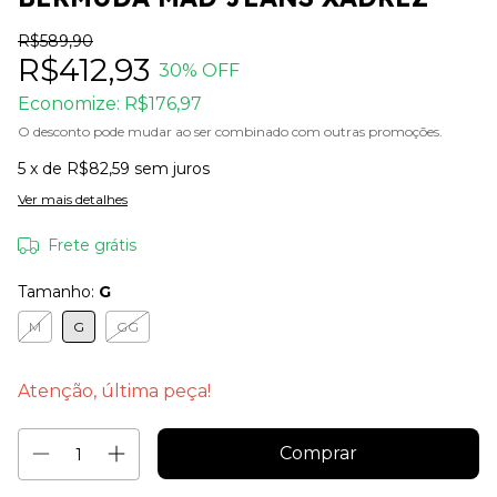
R$589,90
R$412,93
30
% OFF
Economize:
R$176,97
O desconto pode mudar ao ser combinado com outras promoções.
5
x de
R$82,59
sem juros
Ver mais detalhes
Frete grátis
Tamanho:
G
M
G
GG
Atenção, última peça!