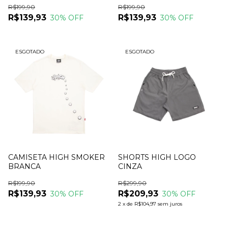
R$199,90
R$199,90
R$139,93
R$139,93
30
% OFF
30
% OFF
ESGOTADO
ESGOTADO
CAMISETA HIGH SMOKER
SHORTS HIGH LOGO
BRANCA
CINZA
R$199,90
R$299,90
R$139,93
R$209,93
30
% OFF
30
% OFF
2
x
de
R$104,97
sem juros