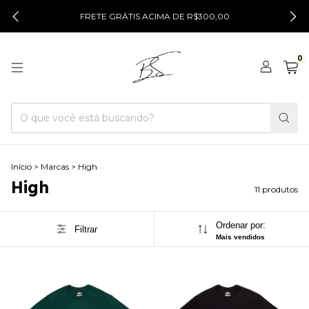
FRETE GRÁTIS ACIMA DE R$300,00
0
Início
>
Marcas
>
High
High
11 produtos
Ordenar por:
Filtrar
Mais vendidos