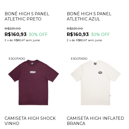
BONÉ HIGH 5 PANEL
BONÉ HIGH 5 PANEL
ATLETHIC PRETO
ATLETHIC AZUL
R$229,90
R$229,90
R$160,93
R$160,93
30
% OFF
30
% OFF
2
x
de
R$80,47
sem juros
2
x
de
R$80,47
sem juros
ESGOTADO
ESGOTADO
CAMISETA HIGH SHOCK
CAMISETA HIGH INFLATED
VINHO
BRANCA