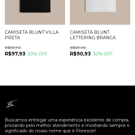
CAMISETA BLUNT VILLA
CAMISETA BLUNT
PRETA
LETTERING BRANCA
R$139,90
R$129,90
R$97,93
R$90,93
30
% OFF
30
% OFF
Buscamos entregar uma experiência excelente de compra,
prezando pelo melhor atendimento e mostrando sempre o
significado do nosso nome que é Florescer!